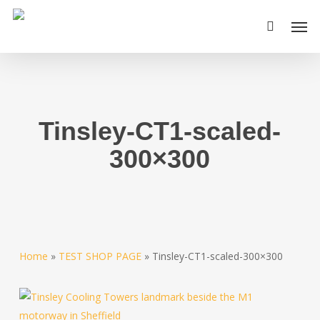
Skip
Men
to
main
content
Tinsley-CT1-scaled-
300×300
Home
»
TEST SHOP PAGE
»
Tinsley-CT1-scaled-300×300