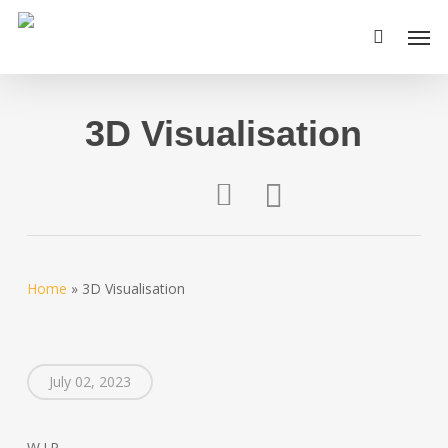
Skip
Men
to
main
content
3D Visualisation
Home
»
3D Visualisation
July 02, 2023
W.I.P.