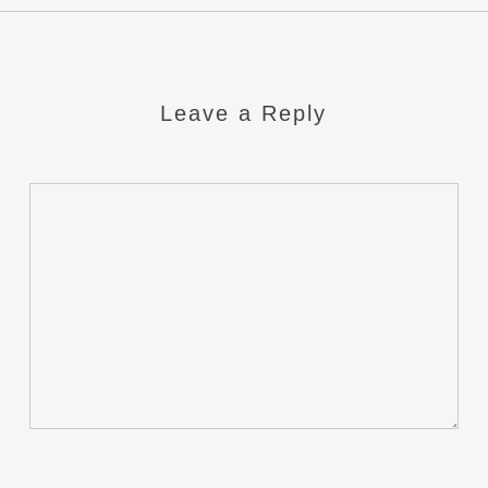
Leave a Reply