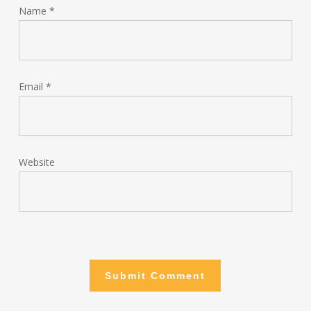
Name
*
Email
*
Website