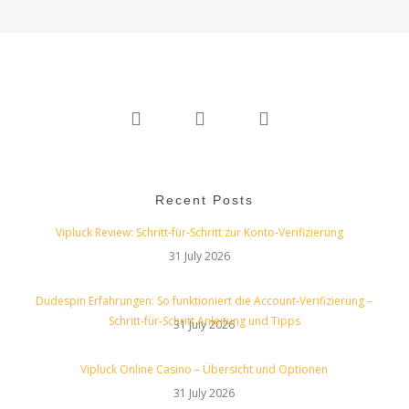
twitter
linkedin
instagram
Recent Posts
Vipluck Review: Schritt‑für‑Schritt zur Konto‑Verifizierung
31 July 2026
Dudespin Erfahrungen: So funktioniert die Account‑Verifizierung –
Schritt‑für‑Schritt Anleitung und Tipps
31 July 2026
Vipluck Online Casino – Übersicht und Optionen
31 July 2026