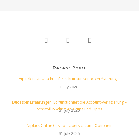
twitter
linkedin
instagram
Recent Posts
Vipluck Review: Schritt‑für‑Schritt zur Konto‑Verifizierung
31 July 2026
Dudespin Erfahrungen: So funktioniert die Account‑Verifizierung –
Schritt‑für‑Schritt Anleitung und Tipps
31 July 2026
Vipluck Online Casino – Übersicht und Optionen
31 July 2026