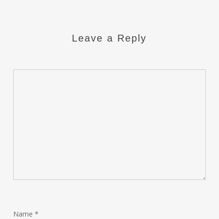
Leave a Reply
Name
*