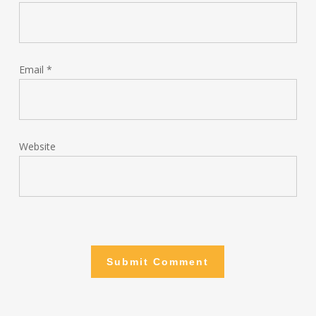
Email
*
Website