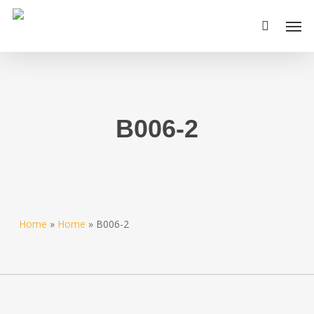
Skip
Men
to
main
content
B006-2
Home
»
Home
»
B006-2