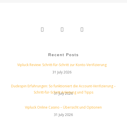
twitter
linkedin
instagram
Recent Posts
Vipluck Review: Schritt‑für‑Schritt zur Konto‑Verifizierung
31 July 2026
Dudespin Erfahrungen: So funktioniert die Account‑Verifizierung –
Schritt‑für‑Schritt Anleitung und Tipps
31 July 2026
Vipluck Online Casino – Übersicht und Optionen
31 July 2026