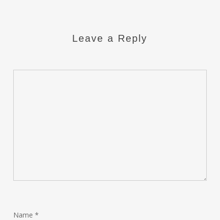
Leave a Reply
Name
*