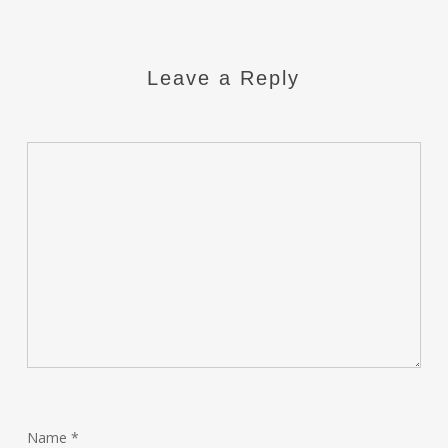
Leave a Reply
Name
*