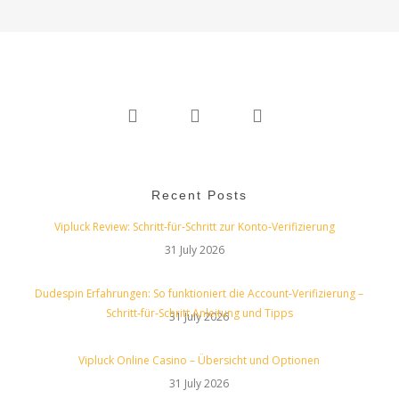
twitter
linkedin
instagram
Recent Posts
Vipluck Review: Schritt‑für‑Schritt zur Konto‑Verifizierung
31 July 2026
Dudespin Erfahrungen: So funktioniert die Account‑Verifizierung –
Schritt‑für‑Schritt Anleitung und Tipps
31 July 2026
Vipluck Online Casino – Übersicht und Optionen
31 July 2026