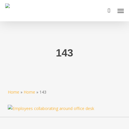
Skip
Men
to
main
content
143
Home
»
Home
»
143