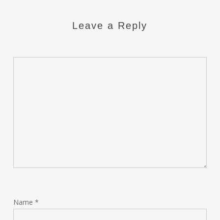
Leave a Reply
Name
*