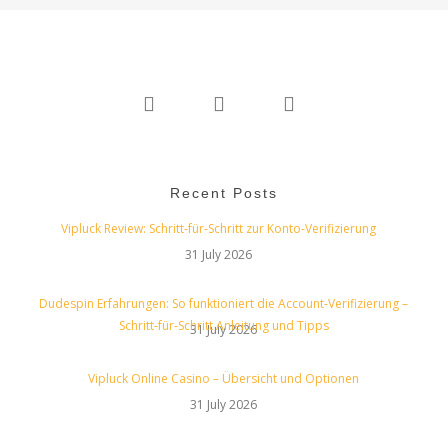
twitter
linkedin
instagram
Recent Posts
Vipluck Review: Schritt‑für‑Schritt zur Konto‑Verifizierung
31 July 2026
Dudespin Erfahrungen: So funktioniert die Account‑Verifizierung –
Schritt‑für‑Schritt Anleitung und Tipps
31 July 2026
Vipluck Online Casino – Übersicht und Optionen
31 July 2026