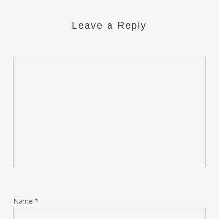
Leave a Reply
Name
*