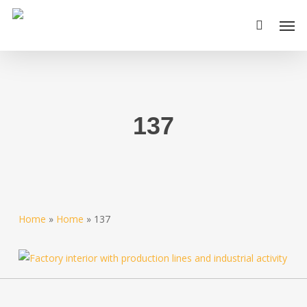
Skip
Men
to
main
content
137
Home
»
Home
»
137