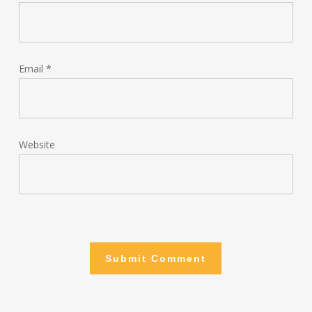
Email
*
Website