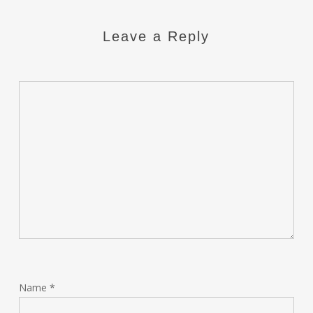
Leave a Reply
Name
*