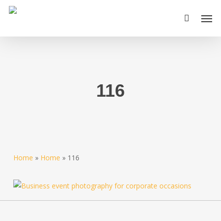
Skip
Men
to
main
content
116
Home
»
Home
»
116