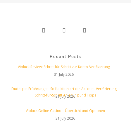
twitter
linkedin
instagram
Recent Posts
Vipluck Review: Schritt‑für‑Schritt zur Konto‑Verifizierung
31 July 2026
Dudespin Erfahrungen: So funktioniert die Account‑Verifizierung –
Schritt‑für‑Schritt Anleitung und Tipps
31 July 2026
Vipluck Online Casino – Übersicht und Optionen
31 July 2026