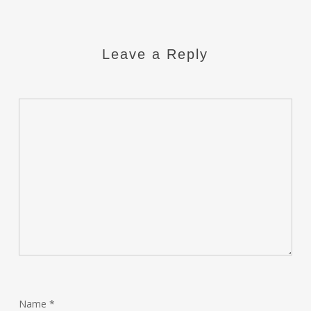
Leave a Reply
Name
*