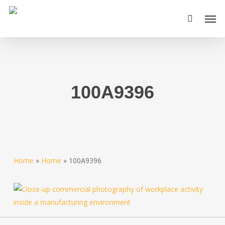
Skip
Men
to
main
content
100A9396
Home
»
Home
»
100A9396