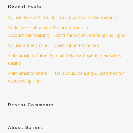
Recent Posts
Vipluck Review: Schritt‑für‑Schritt zur Konto‑Verifizierung
Dudespin Erfahrungen: So funktioniert die
Account‑Verifizierung – Schritt‑für‑Schritt Anleitung und Tipps
Vipluck Online Casino – Übersicht und Optionen
Platinumslots Online: App‑ und Mobile‑Guide für deutsches
Casino
Platinumslots online – Test, Bonus, Zahlung & Sicherheit für
deutsche Spieler
Recent Comments
About Salient