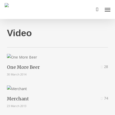
Skip
Men
to
main
content
Video
28
One More Beer
30 March 2014
74
Merchant
23 March 2013