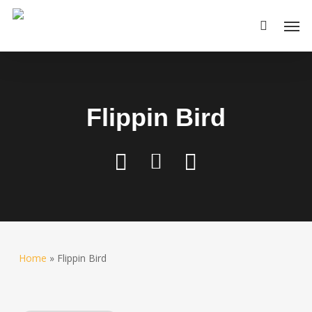
Skip
Men
to
main
content
Flippin Bird
Home
»
Flippin Bird